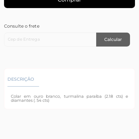
Consulte o frete
Cep de Entrega
Calcular
DESCRIÇÃO
Colar em ouro branco, turmalina paraíba (2.18 cts) e
diamantes (. 54 cts)