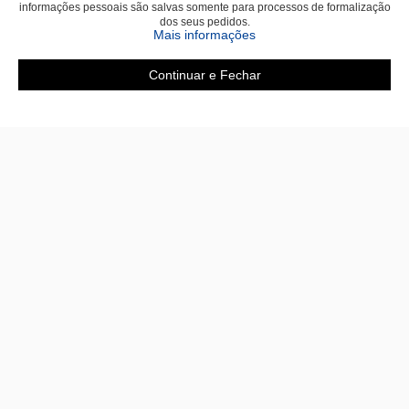
informações pessoais são salvas somente para processos de formalização
dos seus pedidos.
Mais informações
Continuar e Fechar
Área do cliente
A loja