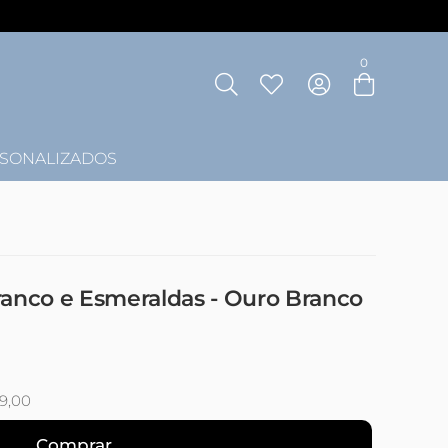
Entre com email ou cpf/cnpj
0
Criar nova conta
SONALIZADOS
anco e Esmeraldas - Ouro Branco
59,00
Comprar