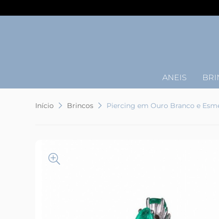
ANEIS
BRI
Início
Brincos
Piercing em Ouro Branco e Esme