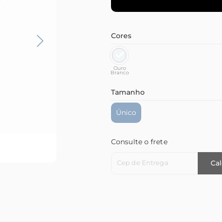
Cores
Ouro
Branco
Tamanho
Único
Consulte o frete
Cep de Entrega
Cal