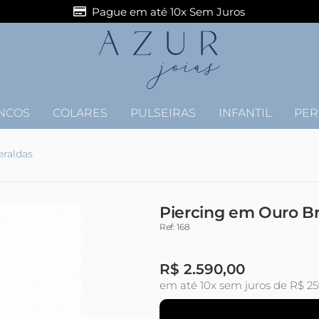
Pague em até 10x Sem Juros
NCOS
COLARES
PULSEIRAS
INFANTIL
PER
raldas
Piercing em Ouro Br
Ref: 168
R$
2.590,00
em até 10x sem juros de R$ 2