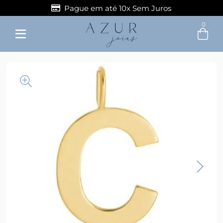
Pague em até 10x Sem Juros
0
Entre com email ou cpf/cnpj
Criar nova conta