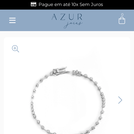
Pague em até 10x Sem Juros
0
Entre com email ou cpf/cnpj
Criar nova conta